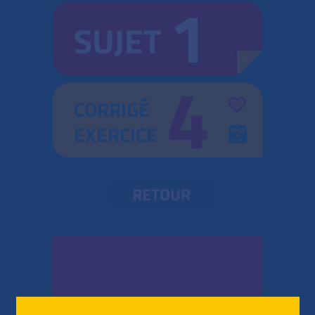
1
SUJET
4
CORRIGÉ
EXERCICE
RETOUR