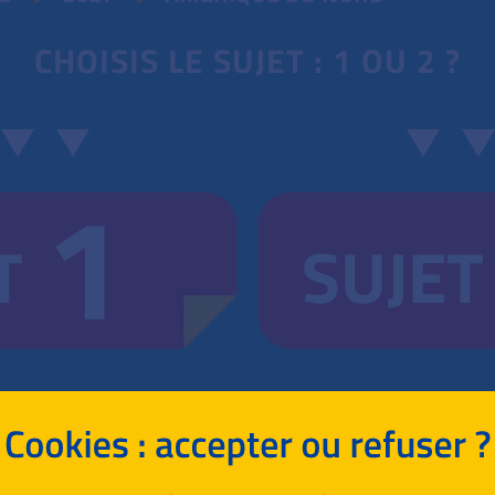
CHOISIS LE SUJET : 1 OU 2 ?
1
T
SUJET
RETOUR