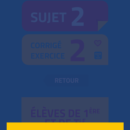
2
SUJET
2
CORRIGÉ
EXERCICE
RETOUR