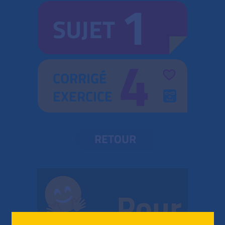
1
SUJET
4
CORRIGÉ
EXERCICE
RETOUR