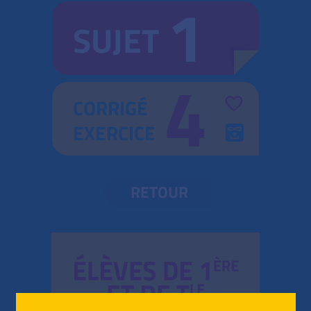
1
SUJET
4
CORRIGÉ
EXERCICE
RETOUR