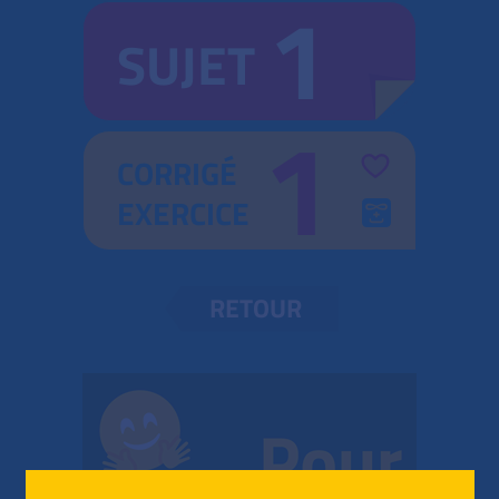
1
SUJET
1
CORRIGÉ
EXERCICE
RETOUR