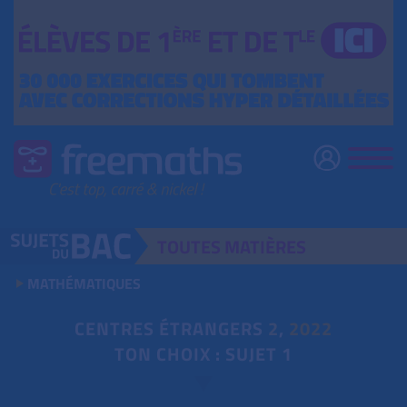
TOUTES
MATIÈRES
MATHÉMATIQUES
CENTRES ÉTRANGERS
2
,
2022
TON CHOIX : SUJET 1