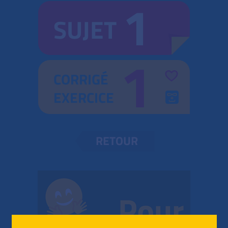
1
SUJET
1
CORRIGÉ
EXERCICE
RETOUR