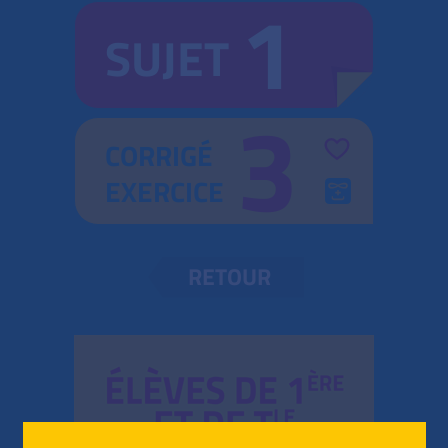
1
SUJET
3
CORRIGÉ
EXERCICE
RETOUR