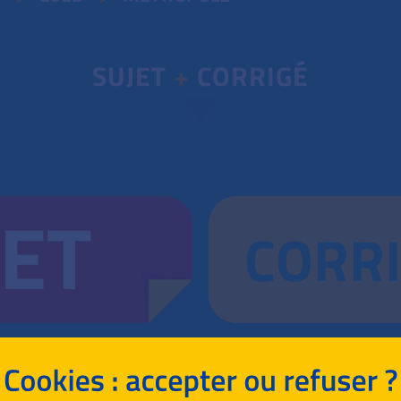
SUJET
+
CORRIGÉ
JET
CORR