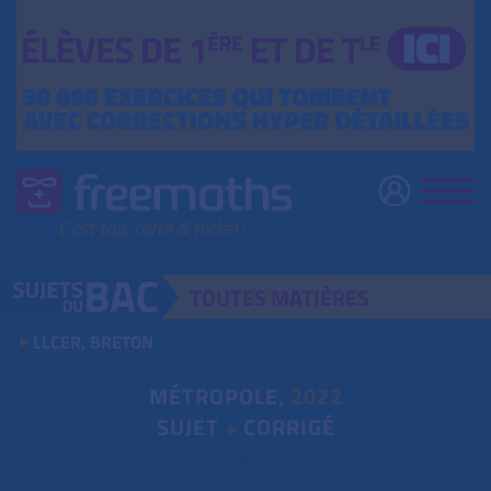
TOUTES
MATIÈRES
LLCER, BRETON
MÉTROPOLE,
2022
SUJET
+
CORRIGÉ