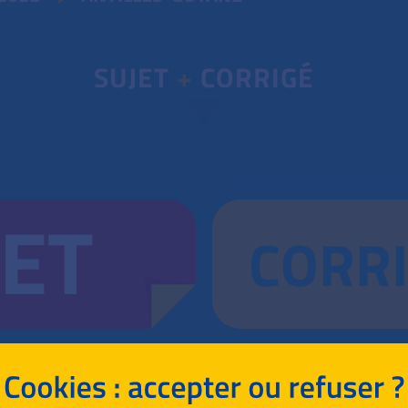
SUJET
+
CORRIGÉ
JET
CORR