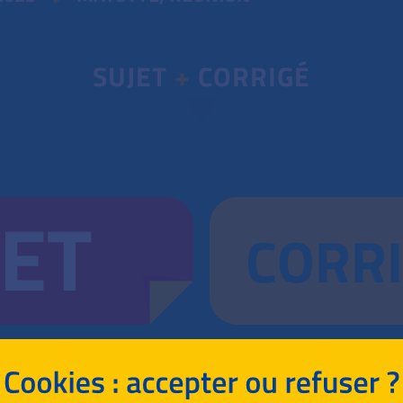
SUJET
+
CORRIGÉ
JET
CORR