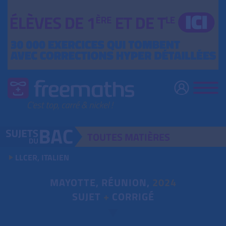
TOUTES
MATIÈRES
LLCER, ITALIEN
MAYOTTE, RÉUNION,
2024
SUJET
+
CORRIGÉ