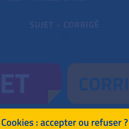
SUJET
+
CORRIGÉ
JET
CORR