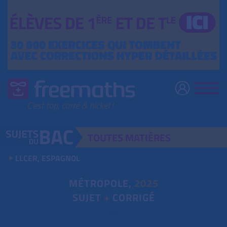
TOUTES
MATIÈRES
LLCER, ESPAGNOL
MÉTROPOLE,
2025
SUJET
+
CORRIGÉ