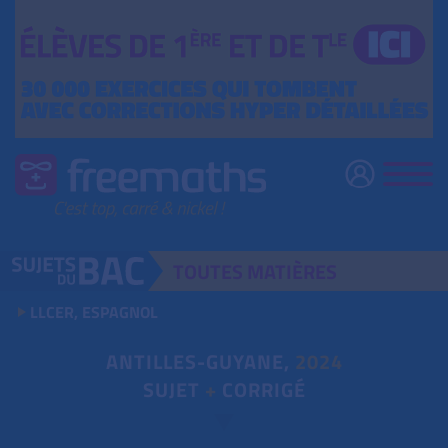
TOUTES
MATIÈRES
LLCER, ESPAGNOL
ANTILLES-GUYANE,
2024
SUJET
+
CORRIGÉ