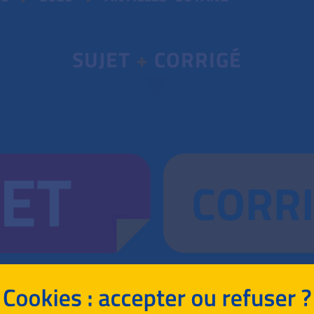
SUJET
+
CORRIGÉ
JET
CORR