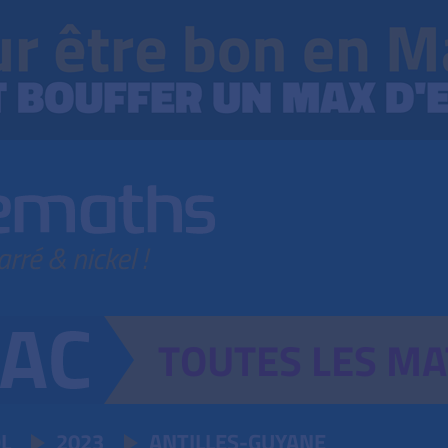
TOUTES
LES
MA
L
2023
ANTILLES-GUYANE