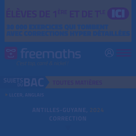
TOUTES
MATIÈRES
LLCER, ANGLAIS
ANTILLES-GUYANE,
2024
CORRECTION