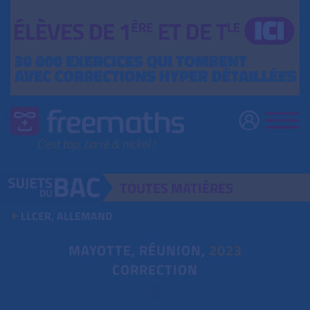
TOUTES
MATIÈRES
LLCER, ALLEMAND
MAYOTTE, RÉUNION,
2023
CORRECTION