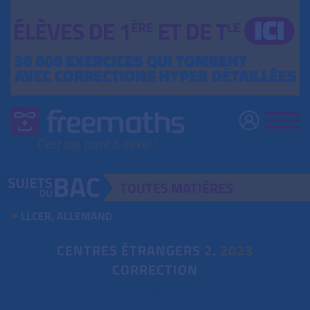
TOUTES
MATIÈRES
LLCER, ALLEMAND
CENTRES ÉTRANGERS
2
,
2023
CORRECTION