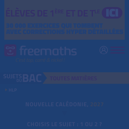
TOUTES
MATIÈRES
HLP
NOUVELLE CALÉDONIE,
2027
CHOISIS LE SUJET : 1 OU 2 ?