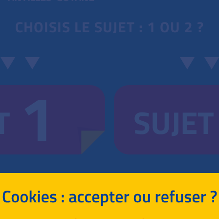
CHOISIS LE SUJET : 1 OU 2 ?
1
T
SUJET
RETOUR