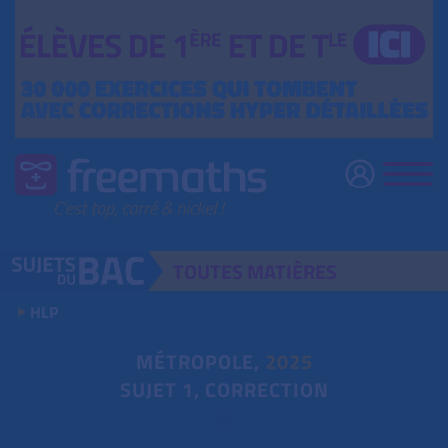
TOUTES
MATIÈRES
HLP
MÉTROPOLE,
2025
SUJET 1, CORRECTION