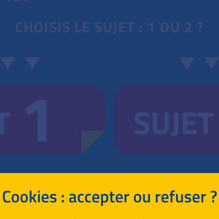
CHOISIS LE SUJET : 1 OU 2 ?
1
T
SUJET
RETOUR