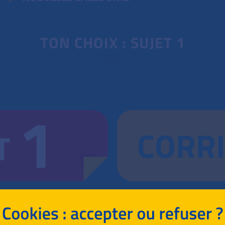
TON CHOIX : SUJET 1
1
CORR
T