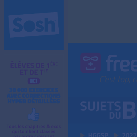
HGGSP
2027