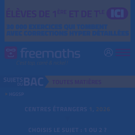
TOUTES
MATIÈRES
HGGSP
CENTRES ÉTRANGERS
1
,
2026
CHOISIS LE SUJET : 1 OU 2 ?