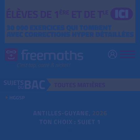
TOUTES
MATIÈRES
HGGSP
ANTILLES-GUYANE,
2026
TON CHOIX : SUJET 1