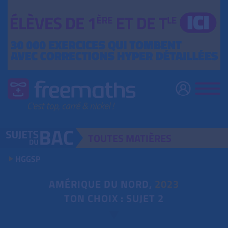
TOUTES
MATIÈRES
HGGSP
AMÉRIQUE DU NORD,
2023
TON CHOIX : SUJET 2