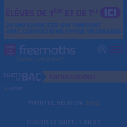
TOUTES
MATIÈRES
HGGSP
MAYOTTE, RÉUNION,
2022
CHOISIS LE SUJET : 1 OU 2 ?