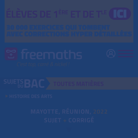
TOUTES
MATIÈRES
HISTOIRE DES ARTS
MAYOTTE, RÉUNION,
2022
SUJET
+
CORRIGÉ