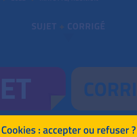
SUJET
+
CORRIGÉ
JET
CORR