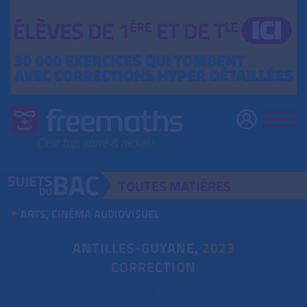
TOUTES
MATIÈRES
ARTS, CINÉMA AUDIOVISUEL
ANTILLES-GUYANE,
2023
CORRECTION