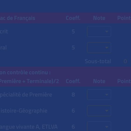
ac de Français
Coeff.
Note
Point
crit
5
ral
5
Sous-total
0
on contrôle continu :
Première + Terminale)/2
Coeff.
Note
Point
pécialité de Première
8
istoire-Géographie
6
angue vivante A,
ETLVA
6