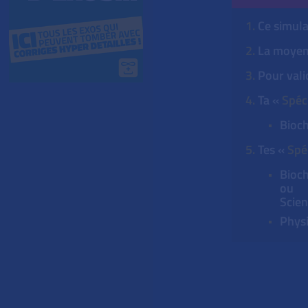
1.
Ce simula
2.
La moyenn
3.
Pour valid
4.
Ta «
Spéc
Bioch
5.
Tes «
Spéc
︎Bioc
ou
Scien
︎Phy