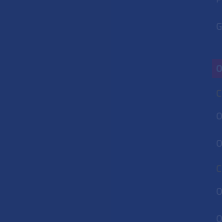
G
O
C
O
O
C
O
O