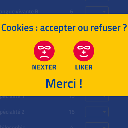
angue vivante B
6
athématiques
6
EMC
2
PS (en Terminale)
6
Sous-total
0
ac, Épreuves terminales
Coeff.
Note
Point
pécialité 1
16
pécialité 2
16
hilosophie
4