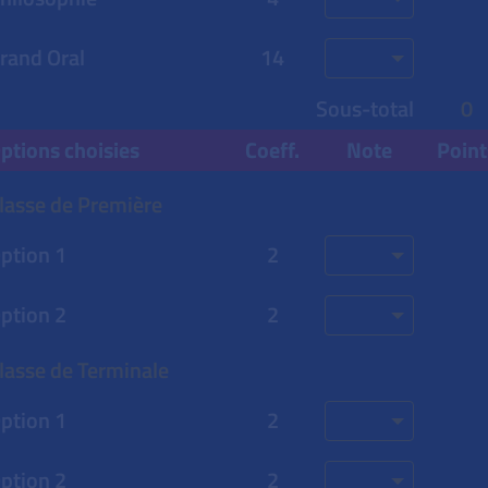
rand Oral
14
Sous-total
0
ptions choisies
Coeff.
Note
Point
lasse de Première
ption 1
2
ption 2
2
lasse de Terminale
ption 1
2
ption 2
2