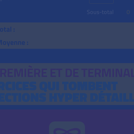
Sous-total
0
otal :
oyenne :