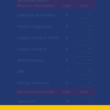
Ton contrôle continu :
(Première + Terminale)/2
Coeff.
Note
Spécialité de Première
8
Histoire-Géographie
6
Langue vivante A,
ETLVA
6
Langue vivante B
6
Mathématiques
6
EMC
2
EPS (en Terminale)
6
Bac, Épreuves terminales
Coeff.
Note
Spécialité 1
16