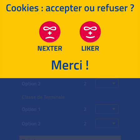
Spécialité 2
16
Philosophie
4
Grand Oral
14
Options choisies
Coeff.
Note
Classe de Première
Option 1
2
Option 2
2
Classe de Terminale
Option 1
2
Option 2
2