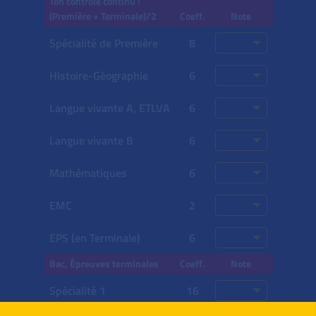
Ton contrôle continu :
(Première + Terminale)/2
Coeff.
Note
Spécialité de Première
8
Histoire-Géographie
6
Langue vivante A,
ETLVA
6
Langue vivante B
6
Mathématiques
6
EMC
2
EPS (en Terminale)
6
Bac, Épreuves terminales
Coeff.
Note
Spécialité 1
16