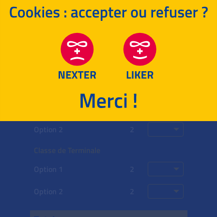
Spécialité 2
16
Philosophie
4
Grand Oral
14
Options choisies
Coeff.
Note
Classe de Première
Option 1
2
Option 2
2
Classe de Terminale
Option 1
2
Option 2
2