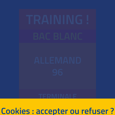
TRAINING !
BAC BLANC
ALLEMAND
96
TERMINALE
TECHNOLOGIQUE