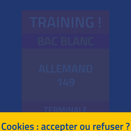
TRAINING !
BAC BLANC
ALLEMAND
149
TERMINALE
TECHNOLOGIQUE