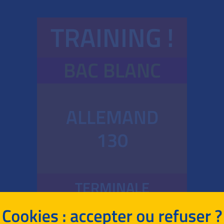
TRAINING !
BAC BLANC
ALLEMAND
130
TERMINALE
TECHNOLOGIQUE