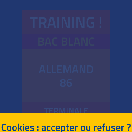
TRAINING !
BAC BLANC
ALLEMAND
86
TERMINALE
GÉNÉRALE