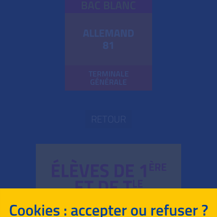
BAC BLANC
ALLEMAND
81
TERMINALE
GÉNÉRALE
RETOUR