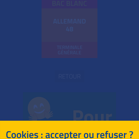
BAC BLANC
ALLEMAND
48
TERMINALE
GÉNÉRALE
RETOUR