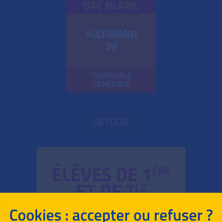
BAC BLANC
ALLEMAND
39
TERMINALE
GÉNÉRALE
RETOUR