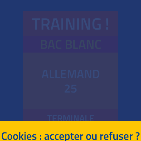
TRAINING !
BAC BLANC
ALLEMAND
25
TERMINALE
GÉNÉRALE