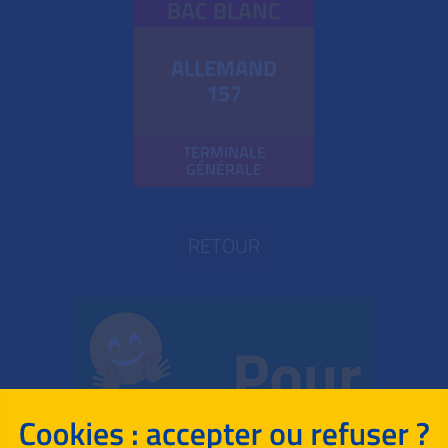
BAC BLANC
ALLEMAND
157
TERMINALE
GÉNÉRALE
RETOUR