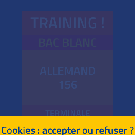
TRAINING !
BAC BLANC
ALLEMAND
156
TERMINALE
GÉNÉRALE