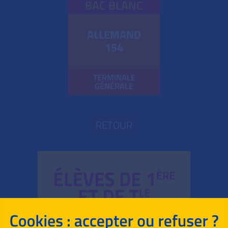
BAC BLANC
ALLEMAND
154
TERMINALE
GÉNÉRALE
RETOUR