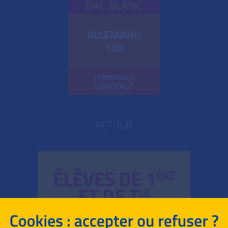
BAC BLANC
ALLEMAND
150
TERMINALE
GÉNÉRALE
RETOUR