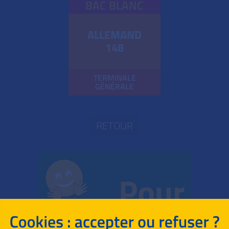
BAC BLANC
ALLEMAND
148
TERMINALE
GÉNÉRALE
RETOUR