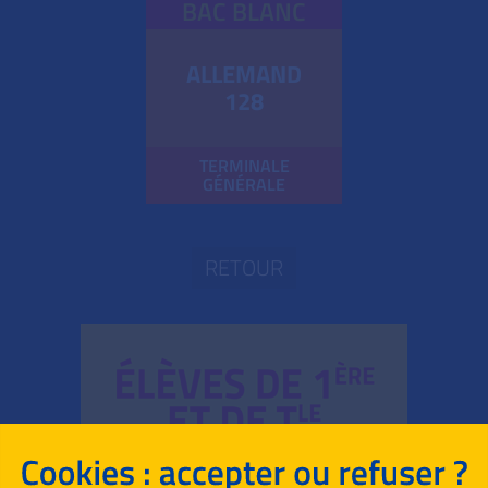
BAC BLANC
ALLEMAND
128
TERMINALE
GÉNÉRALE
RETOUR